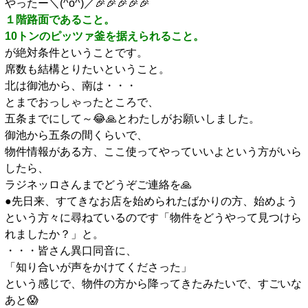
やったー＼(^o^)／🎉🎉🎉🎉🎉
１階路面であること。
10トンのピッツァ釜を据えられること。
が絶対条件ということです。
席数も結構とりたいということ。
北は御池から、南は・・・
とまでおっしゃったところで、
五条までにして～😂🙏とわたしがお願いしました。
御池から五条の間くらいで、
物件情報がある方、ここ使ってやっていいよという方がいら
したら、
ラジネッロさんまでどうぞご連絡を🙏
●先日来、すてきなお店を始められたばかりの方、始めよう
という方々に尋ねているのです「物件をどうやって見つけら
れましたか？」と。
・・・皆さん異口同音に、
「知り合いが声をかけてくださった」
という感じで、物件の方から降ってきたみたいで、すごいな
あと😱