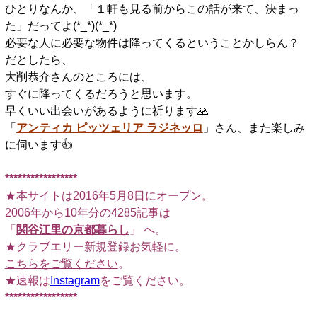
ひとりなんか、「１軒も見る前からこの話が来て、決まっ
た」だってよ(*_*)(*_*)
必要な人に必要な物件は降ってくるということかしらん？
だとしたら、
大削恭介さんのところには、
すぐに降ってくるだろうと思います。
早くいい出会いがあるように祈ります🙏
「
アンティカ ピッツェリア ラジネッロ
」さん、また楽しみ
に伺います👍️
□
*****************
★本サイトは2016年5月8日にオープン。
2006年から10年分の4285記事は
「
関谷江里の京都暮らし
」 へ。
★クラブエリー新規登録お気軽に。
こちらをご覧ください
。
★速報は
Instagram
をご覧ください。
*****************