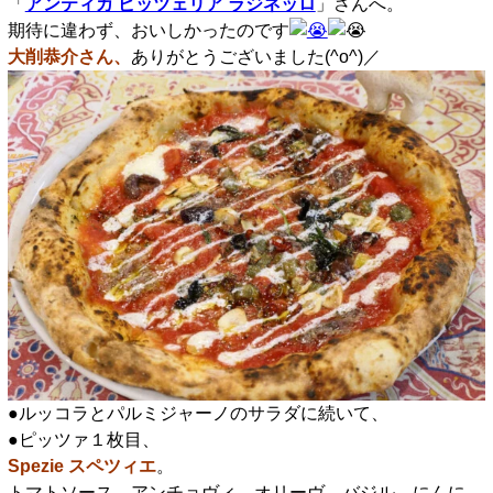
「
アンティカ ピッツェリア ラジネッロ
」さんへ。
期待に違わず、おいしかったのです
大削恭介さん、
ありがとうございました(^o^)／
●ルッコラとパルミジャーノのサラダに続いて、
●ピッツァ１枚目、
Spezie スペツィエ
。
トマトソース、アンチョヴィ、オリーヴ、バジル、にんに