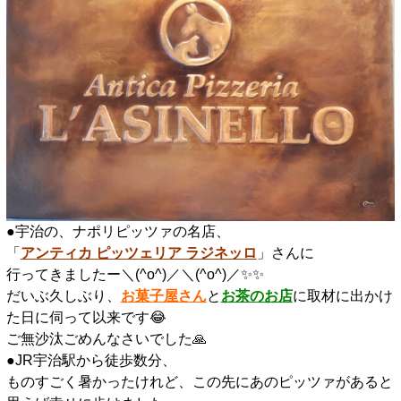
●宇治の、ナポリピッツァの名店、
「
アンティカ ピッツェリア ラジネッロ
」さんに
行ってきましたー＼(^o^)／＼(^o^)／✨️✨️
だいぶ久しぶり、
お菓子屋さん
と
お茶のお店
に取材に出かけ
た日に伺って以来です😂
ご無沙汰ごめんなさいでした🙏
●JR宇治駅から徒歩数分、
ものすごく暑かったけれど、この先にあのピッツァがあると