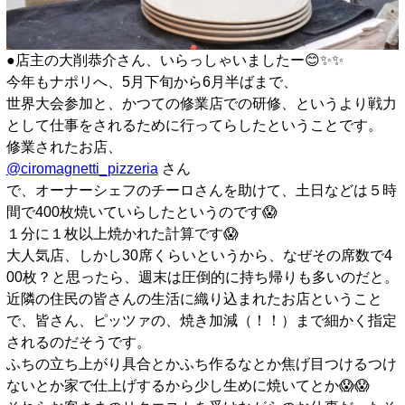
●店主の大削恭介さん、いらっしゃいましたー😊✨️✨️
今年もナポリへ、5月下旬から6月半ばまで、
世界大会参加と、かつての修業店での研修、というより戦力
として仕事をされるために行ってらしたということです。
修業されたお店、
@ciromagnetti_pizzeria
さん
で、オーナーシェフのチーロさんを助けて、土日などは５時
間で400枚焼いていらしたというのです😱
１分に１枚以上焼かれた計算です😱
大人気店、しかし30席くらいというから、なぜその席数で4
00枚？と思ったら、週末は圧倒的に持ち帰りも多いのだと。
近隣の住民の皆さんの生活に織り込まれたお店ということ
で、皆さん、ピッツァの、焼き加減（！！）まで細かく指定
されるのだそうです。
ふちの立ち上がり具合とかふち作るなとか焦げ目つけるつけ
ないとか家で仕上げするから少し生めに焼いてとか😱😱