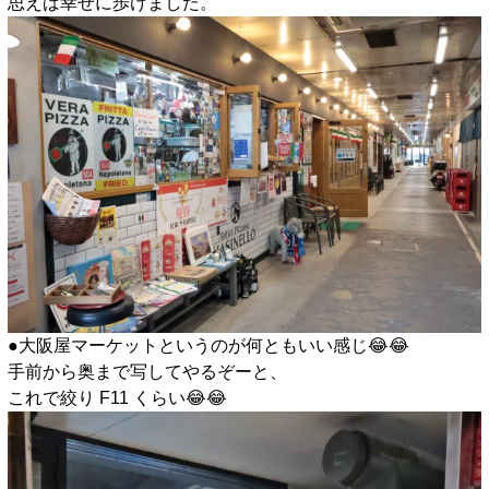
思えば幸せに歩けました。
●大阪屋マーケットというのが何ともいい感じ😂😂
手前から奥まで写してやるぞーと、
これで絞り F11 くらい😂😂