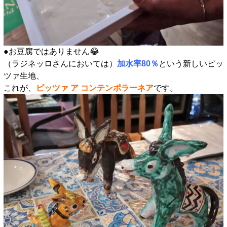
●お豆腐ではありません😂
（ラジネッロさんにおいては）
加水率80％
という新しいピッ
ツァ生地、
これが、
ピッツァ ア コンテンポラーネア
です。