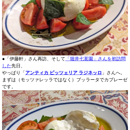
●「伊藤軒」さん再訪、そして
「堀井七茗園」さんを初訪問
した
先日、
やっぱり「
アンティカ ピッツェリア ラジネッロ
」さんへ。
まずは（モッツァレッラではなく）ブッラータでカプレーゼ
です。