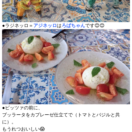
●ラジネッロ＝
アジネッロ
は
ろばちゃん
です😊😊
●ピッツァの前に、
ブッラータをカプレーゼ仕立てで（トマトとバジルと共
に）。
もうれつおいしい😱