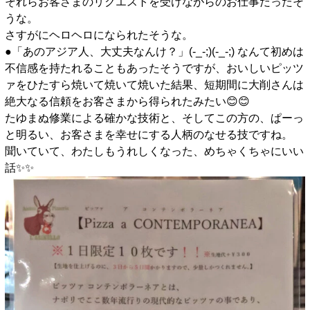
それらお客さまのリクエストを受けながらのお仕事だったそ
うな。
さすがにヘロヘロになられたそうな。
●「あのアジア人、大丈夫なんけ？」(-_-;)(-_-;) なんて初めは
不信感を持たれることもあったそうですが、おいしいピッツ
ァをひたすら焼いて焼いて焼いた結果、短期間に大削さんは
絶大なる信頼をお客さまから得られたみたい😊😊
たゆまぬ修業による確かな技術と、そしてこの方の、ぱーっ
と明るい、お客さまを幸せにする人柄のなせる技ですね。
聞いていて、わたしもうれしくなった、めちゃくちゃにいい
話✨️✨️