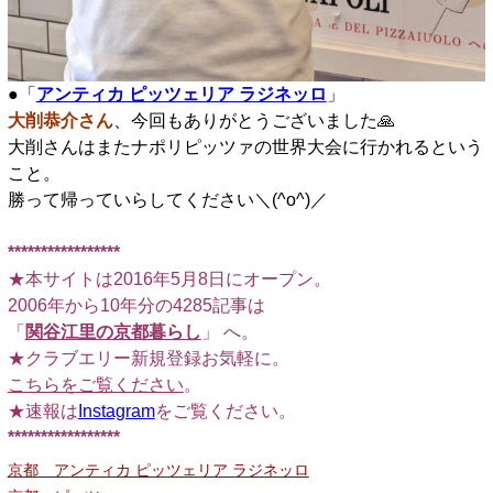
●「
アンティカ ピッツェリア ラジネッロ
」
大削恭介さん
、今回もありがとうございました🙏
大削さんはまたナポリピッツァの世界大会に行かれるという
こと。
勝って帰っていらしてください＼(^o^)／
*****************
★本サイトは2016年5月8日にオープン。
2006年から10年分の4285記事は
「
関谷江里の京都暮らし
」 へ。
★クラブエリー新規登録お気軽に。
こちらをご覧ください
。
★速報は
Instagram
をご覧ください。
*****************
京都 アンティカ ピッツェリア ラジネッロ