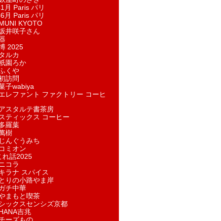
1月 Paris パリ
6月 Paris パリ
UNI KYOTO
坂井咲子さん
器
 2025
タルカ
祇園ろか
ふくや
初訪問
子wabiya
エレファント ファクトリー コーヒ
アスタルテ書茶房
スティックス コーヒー
多羅葉
萬樹
じんぐうみち
コミオン
れ話2025
ニコラ
キラナ スパイス
とりの小路やま岸
ガチ中華
やまもと喫茶
シックスセンシズ京都
HANA吉兆
チーズもの