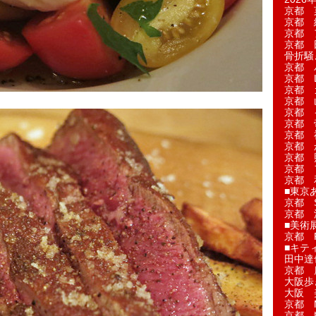
京都 
京都 
京都 
京都 
骨折騒
京都 
京都 L'a
京都 
京都 
京都 
京都 
京都 
京都 
京都 
京都 
京都 
■東京
京都 S
京都 
■美術
京都 
■キテ
田中達
京都 
大阪歩
大阪 
京都 
京都 