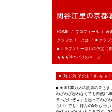
HOME
プロフィール
著
クラブエリーとは
■ クラ
■ クラブエリー毎月の予定（要
★★★時々パリのページ
■ 肉よ肉 その1「ル キ
■ 全国100万人の読者の皆
わざわざ思わなくても自然に和
食べたいぞｗ」と思ってわざわ
らい）でも、ほんの5分も行け
か住まいのいいところです。2