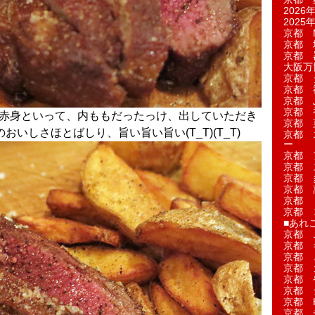
2026年
2025年
京都 M
京都 
京都 
大阪万博
京都 
京都 
京都 
京都 
身赤身といって、内ももだったっけ、出していただき
京都 菓
いしさほとばしり、旨い旨い旨い(T_T)(T_T)
京都 
ー
京都 
京都 
京都 
京都 
京都 
京都 
■あれこ
京都 
京都 
京都 
京都 
京都 
京都 
京都 
京都 