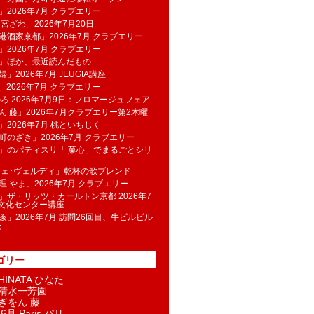
」2026年7月 クラブエリー
 宮ざわ」2026年7月20日
港酒家京都」2026年7月 クラブエリー
」2026年7月 クラブエリー
帆」ほか、最近読んだもの
」2026年7月 JEUGIA講座
u」2026年7月 クラブエリー
のろ 2026年7月9日：フロマージュフェア
ん 藤」2026年7月クラブエリー第2木曜
」2026年7月 桃といちじく
町のざき」2026年7月 クラブエリー
」のパティスリ「 菓​心」でまるごとシリ
フェ･ヴェルディ」乾杯の歌ブレンド
理 やま」2026年7月 クラブエリー
」ザ・リッツ・カールトン京都 2026年7
K文化センター講座
ゑ」2026年7月 訪問26回目、牛ピルピル
た
ゴリー
INATA ひなた
清水一芳園
ぎをん 藤
6月 Paris パリ