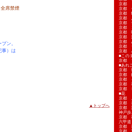
京都 
 全席禁煙
京都 
京都 M
京都 
京都 
京都 
京都 
京都 
京都 
ープン。
京都 
記事）は
京都 
■この
。
京都 
■あれこ
京都 
京都 
京都 
京都 
京都 
■花
京都 
京都 
▲トップへ
京都 
神戸歩
京都 
六甲道
京都 
京都 