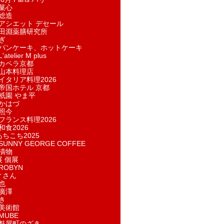
菓​心
総造
アシエット デセール
田淵薬膳研究所
ぎ
パンケーキ、ホットケーキ
telier M plus
カペラ京都
山本料理店
イタリア料理2026
帝国ホテル 京都
祇園 やま平
かはづ
照今
フランス料理2026
和食2026
あちこち2025
UNNY GEORGE COFFEE
漬物
展 個展
ROBYN
ィさん
也
廣澤
き
美術館
MUBE
麩屋町のざき