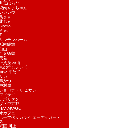
割烹はらだ
焼肉やまちゃん
レガレヴ
鳥さき
北じま
incro
aru
丹
リンデンバーム
祇園饅頭
白山
半兵衛麩
天若
上賀茂 秋山
京の推しレシピ
而今 平たて
ルカ
串かつ
中村屋
ショコラトリ ヒサシ
マドラグ
ナポリタン
ブノワ京都
ANAKAGO
オカフェ
ホーフベッカライ エーデッガー・
ス
祇園 川上