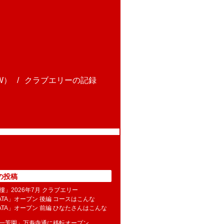
W）
クラブエリーの記録
の投稿
樓」2026年7月 クラブエリー
NATA」オープン 後編 コースはこんな
NATA」オープン 前編 ひなたさんはこんな
水一芳園」万寿寺通に移転オープン