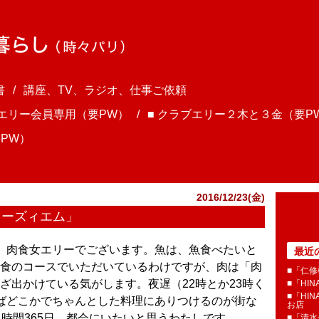
書
講座、TV、ラジオ、仕事ご依頼
ブエリー会員専用（要PW）
■ クラブエリー２木と３金（要P
PW）
2016/12/23(金)
ャトーズィエム」
さま、肉食女エリーでございます。魚は、魚食べたいと
最近
食のコースでいただいているわけですが、肉は「肉
■「仁修
ざ出かけている気がします。夜遅（22時とか23時く
■「HI
■「HI
ばどこかでちゃんとした料理にありつけるのが街な
お店
4時間365日、都会にいたいと思うわたしです。
■「清