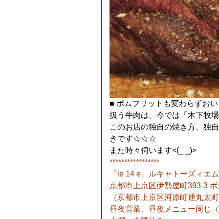
■ ポムフリットも変わらずおいしい
扱う牛肉は、今では「木下牧場
このお店の独自の焼き方、独自
きです☆☆☆
また時々伺います<(_ _)>
*****************
「le 14 e」ルキャトーズィエム 電
京都市上京区伊勢屋町393-3 ボ
（京都市上京区河原町通丸太町
昼夜営業、昼夜メニュー同じ（