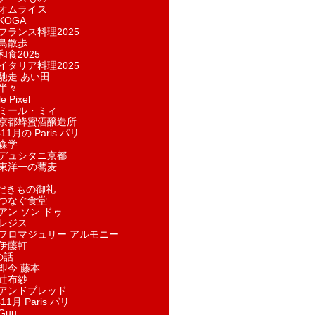
オムライス
KOGA
フランス料理2025
鳥散歩
和食2025
イタリア料理2025
馳走 あい田
半々
e Pixel
ミール・ミィ
京都蜂蜜酒醸造所
11月の Paris パリ
森学
デュシタニ京都
東洋一の蕎麦
ただきもの御礼
つなぐ食堂
アン ソン ドゥ
レジス
フロマジュリー アルモニー
伊藤軒
の話
即今 藤本
辻布紗
アンドブレッド
11月 Paris パリ
Guu