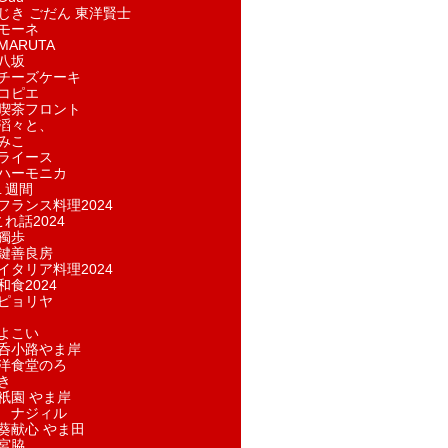
じき ごだん 東洋賢士
モーネ
ARUTA
八坂
チーズケーキ
コピエ
喫茶フロント
滔々と、
みこ
ライース
ハーモニカ
１週間
フランス料理2024
れ話2024
獨歩
鍵善良房
イタリア料理2024
和食2024
ピョリヤ
よこい
呑小路やま岸
洋食堂のろ
き
祇園 やま岸
 ナジィル
葵献心 やま田
宮脇