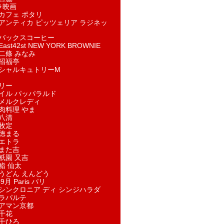
ラ映画
カフェ ポタリ
アンティカ ピッツェリア ラジネッ
バックスコーヒー
st42st NEW YORK BROWNIE
二條 みなみ
招福亭
シャルキュトリーM
リー
イル パッパラルド
メルクレディ
肉料理 やま
八清
牧定
徳まる
エトラ
また吉
祇園 又吉
鮨 仙太
うどん えんどう
9月 Paris パリ
シンクロニア ディ シンジハラダ
ラパルテ
アマン京都
千花
千ひろ