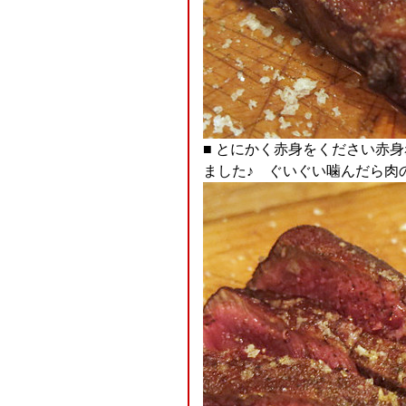
■ とにかく赤身をください赤
ました♪ ぐいぐい噛んだら肉のお