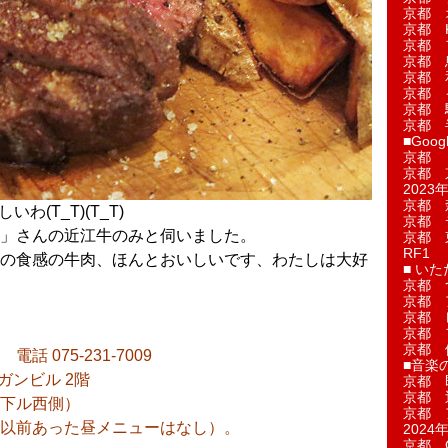
京都 
京都 
京都 
京都 
京都 
京都 
京都 
京都 
■Googl
京都 
京都 
2023年
京都 
わ(T_T)(T_T)
京都 
」さんの近江牛のみと伺いました。
京都 
RF1
の食感の牛肉、ほんとおいしいです、わたしは大好
■ い
京都 
京都 
京都 
京都 
京都 
話 075-231-7009
■音楽
ガンビル 2階
京都 
京都 
下ル西側）
京都 
以前あった昼メニューはなし）。
2024年
京都 