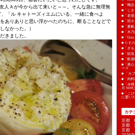
■「獨歩
の友人Ａが今から出て来いと～～。そんな急に無理無
■「じき
ど、「ル キャトーズィエムにいる、一緒に食べよ
■「老香
をありありと思い浮かべたのちに、断ることなどで
■「照今
■「夏
しなかった。）
■「木乃婦
だきました。
■「Gu
■ りす
■「ぎを
■「総造
■「麩屋
■「果心
ーズ
■ 「カ
■「肉料
■「水暉
月 NH
■「こぴ
に驚い
カテ
京都 H
京都 
京都 
2026年