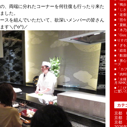
■「獨歩
の、両端に分れたコーナーを何往復も行ったり来た
■「じき
ました。
■「老香
ースを組んでいただいて、欲深いメンバーの皆さん
■「照今
■「夏
す＼(^o^)／
■「木乃婦
■「Gu
■ りす
■「ぎを
■「総造
■「麩屋
■「果心
ーズ
■ 「カ
■「肉料
■「水暉
月 NH
■「こぴ
に驚い
カテ
京都 H
京都 
京都 
2026年