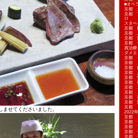
■オペ
京都 
京都 
ロ
スター
京都 Ea
京都 
京都 
京都 
肩治療
ダメエ
京都 
京都 
京都 
京都 
京都 
京都 
京都 
京都 
京都 
京都 
京都 
しませてくださいました。
2022年
京都 
京都 
京都 
京都 
京都 