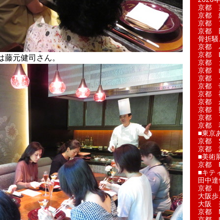
京都 
京都 
京都 
京都 
骨折騒
京都 
京都 L'a
は藤元健司さん。
京都 
京都 
京都 
京都 
京都 
京都 
京都 
京都 
京都 
■東京
京都 S
京都 
■美術
京都 
■キテ
田中達
京都 
大阪歩
大阪 
京都 
京都 