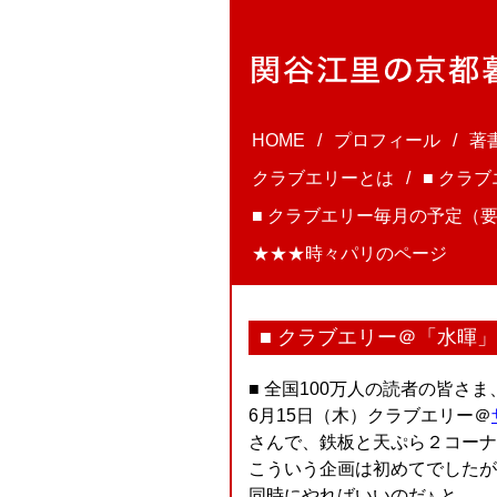
HOME
プロフィール
著
クラブエリーとは
■ クラ
■ クラブエリー毎月の予定（要
★★★時々パリのページ
■ クラブエリー＠「水暉
■ 全国100万人の読者の皆さ
6月15日（木）クラブエリー＠
さんで、鉄板と天ぷら２コーナ
こういう企画は初めてでしたが
同時にやればいいのだ♪ と。