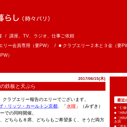
書
講座、TV、ラジオ、仕事ご依頼
ブエリー会員専用（要PW）
■ クラブエリー２木と３金（要P
PW）
2017/06/15(木)
」の鉄板と天ぷら
ま、クラブエリー報告のエリーでございます。
最近
ザ・リッツ・カールトン京都
、「
水暉
」（みずき）
■「仁修
ーでの同時開催。
■「HI
■「HI
、どちらも８席、どちらもご希望多く、そうだ両方
お店
■「清