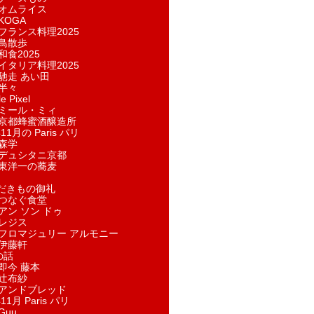
オムライス
KOGA
フランス料理2025
鳥散歩
和食2025
イタリア料理2025
馳走 あい田
半々
e Pixel
ミール・ミィ
京都蜂蜜酒醸造所
11月の Paris パリ
森学
デュシタニ京都
東洋一の蕎麦
ただきもの御礼
つなぐ食堂
アン ソン ドゥ
レジス
フロマジュリー アルモニー
伊藤軒
の話
即今 藤本
辻布紗
アンドブレッド
11月 Paris パリ
Guu