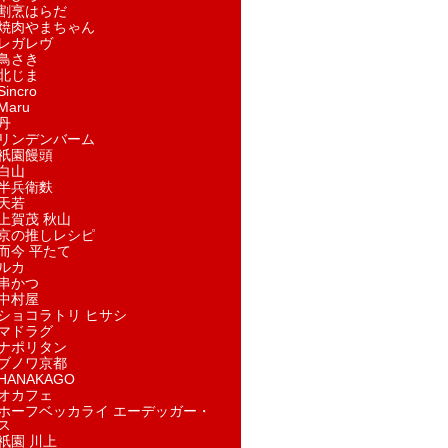
割烹はらだ
焼肉やまちゃん
レガレヴ
鳥さき
北じま
incro
aru
丹
リンデンバーム
祇園饅頭
白山
半兵衛麩
天若
上賀茂 秋山
京の推しレシピ
而今 平たて
ルカ
串かつ
中村屋
ショコラトリ ヒサシ
マドラグ
ナポリタン
ブノワ京都
ANAKAGO
オカフェ
ホーフベッカライ エーデッガー・
ス
祇園 川上