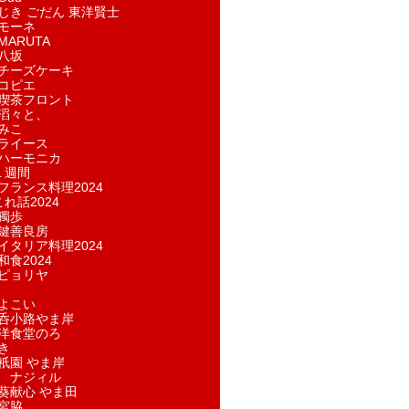
じき ごだん 東洋賢士
モーネ
ARUTA
八坂
チーズケーキ
コピエ
喫茶フロント
滔々と、
みこ
ライース
ハーモニカ
１週間
フランス料理2024
れ話2024
獨歩
鍵善良房
イタリア料理2024
和食2024
ピョリヤ
よこい
呑小路やま岸
洋食堂のろ
き
祇園 やま岸
 ナジィル
葵献心 やま田
宮脇