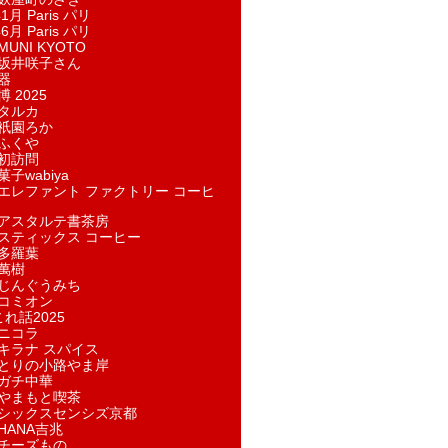
1月 Paris パリ
6月 Paris パリ
UNI KYOTO
坂井咲子さん
器
 2025
タルカ
祇園ろか
ふくや
初訪問
子wabiya
エレファント ファクトリー コーヒ
アスタルテ書茶房
スティックス コーヒー
多羅葉
萬樹
じんぐうみち
コミオン
れ話2025
ニコラ
キラナ スパイス
とりの小路やま岸
ガチ中華
やまもと喫茶
シックスセンシズ京都
HANA吉兆
チーズもの