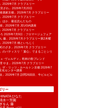
」2026年7月 クラブエリー
 宮ざわ」2026年7月20日
港酒家京都」2026年7月 クラブエリー
」2026年7月 クラブエリー
帆」ほか、最近読んだもの
」2026年7月 JEUGIA講座
u」2026年7月 クラブエリー
のろ 2026年7月9日：フロマージュフェア
ん 藤」2026年7月クラブエリー第2木曜
」2026年7月 桃といちじく
町のざき」2026年7月 クラブエリー
」のパティスリ「 菓​心」でまるごとシリ
フェ･ヴェルディ」乾杯の歌ブレンド
理 やま」2026年7月 クラブエリー
」ザ・リッツ・カールトン京都 2026年7
K文化センター講座
ゑ」2026年7月 訪問26回目、牛ピルピル
た
ゴリー
INATA ひなた
清水一芳園
ぎをん 藤
6月 Paris パリ