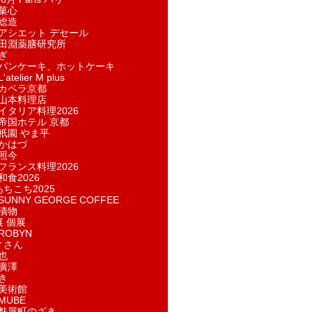
菓​心
総造
アシエット デセール
田淵薬膳研究所
ぎ
パンケーキ、ホットケーキ
telier M plus
カペラ京都
山本料理店
イタリア料理2026
帝国ホテル 京都
祇園 やま平
かはづ
照今
フランス料理2026
和食2026
あちこち2025
UNNY GEORGE COFFEE
漬物
展 個展
ROBYN
ィさん
也
廣澤
き
美術館
MUBE
麩屋町のざき