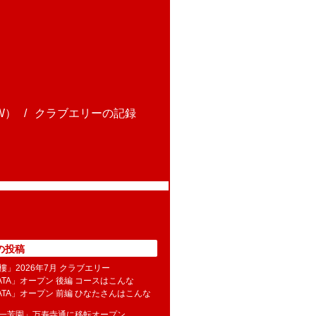
W）
クラブエリーの記録
の投稿
樓」2026年7月 クラブエリー
NATA」オープン 後編 コースはこんな
NATA」オープン 前編 ひなたさんはこんな
水一芳園」万寿寺通に移転オープン