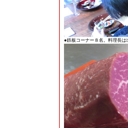
●鉄板コーナー８名。料理長は