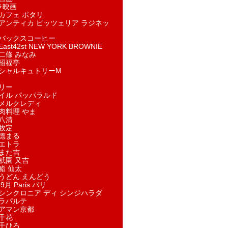
ラ映画
カフェ ポタリ
アンティカ ピッツェリア ラジネッ
バックスコーヒー
st42st NEW YORK BROWNIE
二條 みなみ
招福亭
シャルキュトリーM
リー
イル パッパラルド
メルクレディ
肉料理 やま
八清
牧定
徳まる
エトラ
また吉
祇園 又吉
鮨 仙太
うどん えんどう
9月 Paris パリ
シンクロニア ディ シンジハラダ
ラパルテ
アマン京都
千花
千ひろ