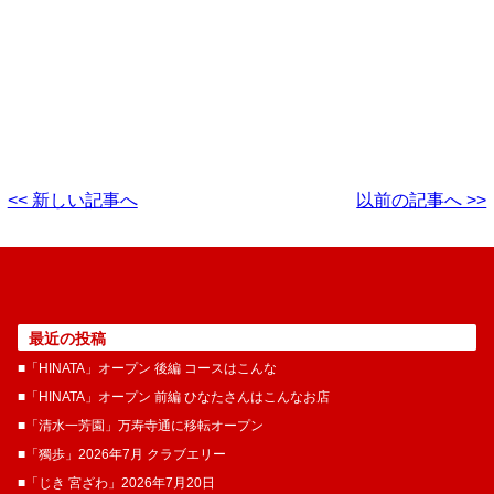
<< 新しい記事へ
以前の記事へ >>
最近の投稿
■「HINATA」オープン 後編 コースはこんな
■「HINATA」オープン 前編 ひなたさんはこんなお店
■「清水一芳園」万寿寺通に移転オープン
■「獨歩」2026年7月 クラブエリー
■「じき 宮ざわ」2026年7月20日