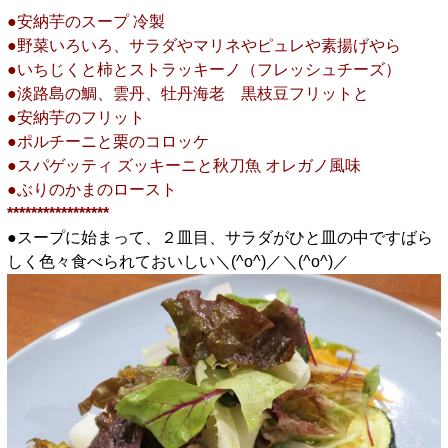
●安納芋のスープ 冷製
●野菜いろいろ、サラダやマリネやピュレや素揚げやら
●いちじくと柿とストラッキーノ（フレッシュチーズ）
●淡路島の鯛、雲丹、牡丹海老 黒枝豆フリットと
●安納芋のフリット
●ポルチーニと栗のコロッケ
●スパゲッティ ズッキーニと秋刀魚 オレガノ風味
●ぶりのかまのロースト
*****************
●スープに始まって、２皿目、サラダがひと皿の中ですばら
しく色々食べられておいしい＼(^o^)／＼(^o^)／