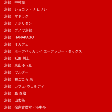
京都 中村屋
京都 ショコラトリ ヒサシ
京都 マドラグ
京都 ナポリタン
京都 ブノワ京都
京都 HANAKAGO
京都 オカフェ
京都 ホーフベッカライ エーデッガー・タックス
京都 祇園 川上
京都 東山ゆう豆
京都 ワルダー
京都 和ごころ 泉
京都 カフェ･ヴェルディ
京都 鮨 泰蔵
京都 山玄茶
京都 侘家古暦堂・洛中亭