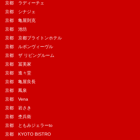
京都 ラディーチェ
京都 シナジェ
京都 亀屋則克
京都 池坊
京都 京都ブライトンホテル
京都 ルボンヴィーヴル
京都 ザ リビングルーム
京都 冨美家
京都 進々堂
京都 亀屋良長
京都 鳳泉
京都 Vena
京都 岩さき
京都 杢兵衛
京都 ともみジェラーto
京都 KYOTO BISTRO