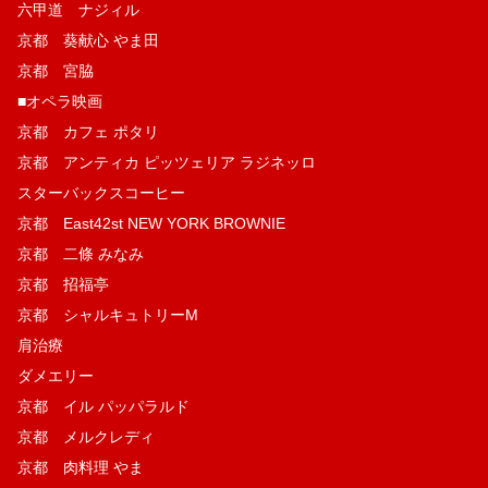
六甲道 ナジィル
京都 葵献心 やま田
京都 宮脇
■オペラ映画
京都 カフェ ポタリ
京都 アンティカ ピッツェリア ラジネッロ
スターバックスコーヒー
京都 East42st NEW YORK BROWNIE
京都 二條 みなみ
京都 招福亭
京都 シャルキュトリーM
肩治療
ダメエリー
京都 イル パッパラルド
京都 メルクレディ
京都 肉料理 やま