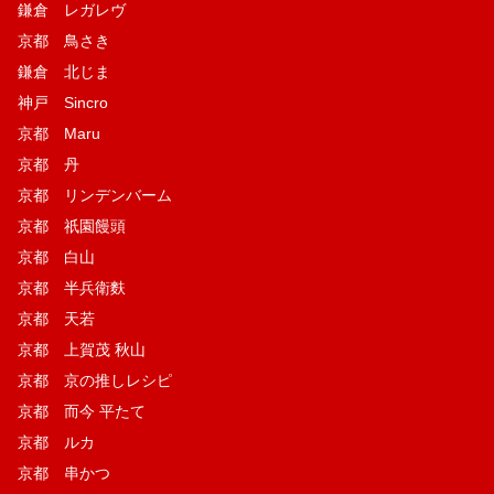
鎌倉 レガレヴ
京都 鳥さき
鎌倉 北じま
神戸 Sincro
京都 Maru
京都 丹
京都 リンデンバーム
京都 祇園饅頭
京都 白山
京都 半兵衛麩
京都 天若
京都 上賀茂 秋山
京都 京の推しレシピ
京都 而今 平たて
京都 ルカ
京都 串かつ