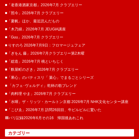
■「老香港酒家京都」2026年7月 クラブエリー
■「照今」2026年7月 クラブエリー
■「夏帆」ほか、最近読んだもの
■「木乃婦」2026年7月 JEUGIA講座
■「Guu」2026年7月 クラブエリー
■ りすのろ 2026年7月9日：フロマージュフェア
■「ぎをん 藤」2026年7月クラブエリー第2木曜
■「総造」2026年7月 桃といちじく
■「麩屋町のざき」2026年7月 クラブエリー
■「果心」のパティスリ「 菓​心」でまるごとシリーズ
■ 「カフェ･ヴェルディ」乾杯の歌ブレンド
■「肉料理 やま」2026年7月 クラブエリー
■「水暉」ザ・リッツ・カールトン京都 2026年7月 NHK文化センター講座
■「こぴゑ」2026年7月 訪問26回目、牛ピルピルに驚いた
🟦パリ記録2026年6月その16 帰国後あれこれ
カテゴリー