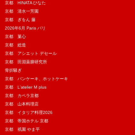
京都 HINATA ひなた
京都 清水一芳園
京都 ぎをん 藤
2026年6月 Paris パリ
京都 菓​心
京都 総造
京都 アシエット デセール
京都 田淵薬膳研究所
骨折騒ぎ
京都 パンケーキ、ホットケーキ
京都 L'atelier M plus
京都 カペラ京都
京都 山本料理店
京都 イタリア料理2026
京都 帝国ホテル 京都
京都 祇園 やま平