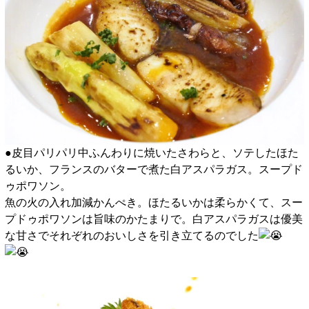
●皮目パリパリ中ふんわりに焼いたさわらと、ソテしたほた
るいか、フランスのバターで煮た白アスパラガス。スープド
ゥポワソン。
魚の火の入れ加減かんぺき。ほたるいかは柔らかくて、スー
プドゥポワソンは旨味のかたまりで。白アスパラガスは優美
な甘さでそれぞれのおいしさを引き立てるのでした