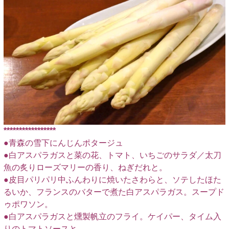
*****************
●青森の雪下にんじんポタージュ
●白アスパラガスと菜の花、トマト、いちごのサラダ／太刀
魚の炙りローズマリーの香り、ねぎだれと。
●皮目パリパリ中ふんわりに焼いたさわらと、ソテしたほた
るいか、フランスのバターで煮た白アスパラガス。スープド
ゥポワソン。
●白アスパラガスと燻製帆立のフライ。ケイパー、タイム入
りのトマトソースと。