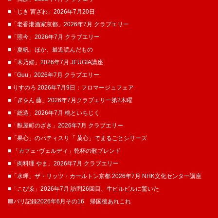
■「じき 宮ざわ」2026年7月20日
■「老香港酒家京都」2026年7月 クラブエリー
■「照今」2026年7月 クラブエリー
■「夏帆」ほか、最近読んだもの
■「木乃婦」2026年7月 JEUGIA講座
■「Guu」2026年7月 クラブエリー
■ りすのろ 2026年7月9日：フロマージュフェア
■「ぎをん 藤」2026年7月クラブエリー第2木曜
■「総造」2026年7月 桃といちじく
■「麩屋町のざき」2026年7月 クラブエリー
■「果心」のパティスリ「 菓​心」でまるごとシリーズ
■ 「カフェ･ヴェルディ」乾杯の歌ブレンド
■「肉料理 やま」2026年7月 クラブエリー
■「水暉」ザ・リッツ・カールトン京都 2026年7月 NHK文化センター講座
■「こぴゑ」2026年7月 訪問26回目、牛ピルピルに驚いた
🟦パリ記録2026年6月その16 帰国後あれこれ