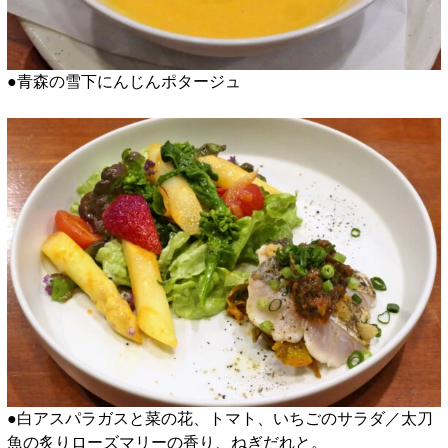
●青森の雪下にんじんポタージュ
●白アスパラガスと菜の花、トマト、いちごのサラダ／太刀
魚の炙りローズマリーの香り、ねぎだれと。