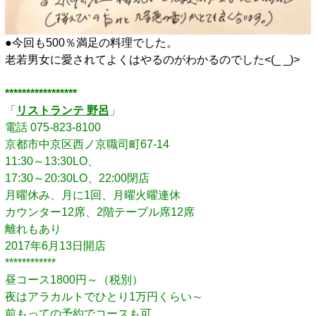
●今回も500％満足の料理でした。
老若男女に愛されてよくはやるのがわかるのでした<(_ _)>
*****************
「
リストランテ 野呂
」
電話 075-823-8100
京都市中京区西ノ京職司町67-14
11:30～13:30LO、
17:30～20:30LO、22:00閉店
月曜休み、月に1回、月曜火曜連休
カウンター12席、2階テーブル席12席
離れもあり
2017年6月13日開店
************
昼コース1800円～（税別）
夜はアラカルトでひとり1万円くらい～
前もっての予約でコースも可。