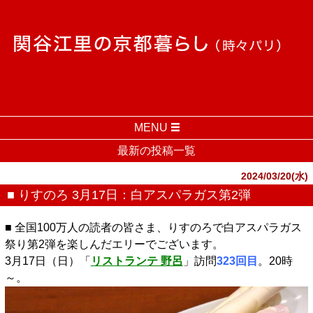
MENU
最新の投稿一覧
2024/03/20(水)
■ りすのろ 3月17日：白アスパラガス第2弾
■ 全国100万人の読者の皆さま、りすのろで白アスパラガス
祭り第2弾を楽しんだエリーでございます。
3月17日（日）「
リストランテ 野呂
」訪問
323回目
。20時
～。