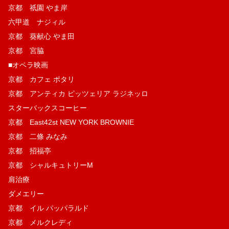
京都 祇園 やま岸
六甲道 ナジィル
京都 葵献心 やま田
京都 宮脇
■オペラ映画
京都 カフェ ポタリ
京都 アンティカ ピッツェリア ラジネッロ
スターバックスコーヒー
京都 East42st NEW YORK BROWNIE
京都 二條 みなみ
京都 招福亭
京都 シャルキュトリーM
肩治療
ダメエリー
京都 イル パッパラルド
京都 メルクレディ