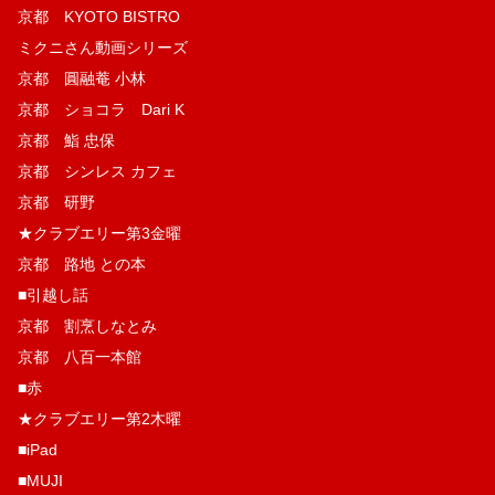
京都 KYOTO BISTRO
ミクニさん動画シリーズ
京都 圓融菴 小林
京都 ショコラ Dari K
京都 鮨 忠保
京都 シンレス カフェ
京都 研野
★クラブエリー第3金曜
京都 路地 との本
■引越し話
京都 割烹しなとみ
京都 八百一本館
■赤
★クラブエリー第2木曜
■iPad
■MUJI