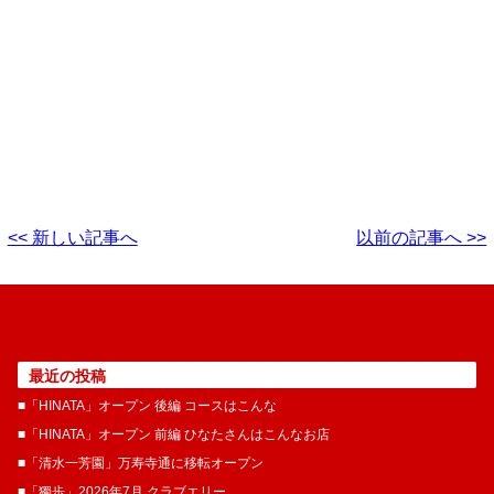
<< 新しい記事へ
以前の記事へ >>
最近の投稿
■「HINATA」オープン 後編 コースはこんな
■「HINATA」オープン 前編 ひなたさんはこんなお店
■「清水一芳園」万寿寺通に移転オープン
■「獨歩」2026年7月 クラブエリー