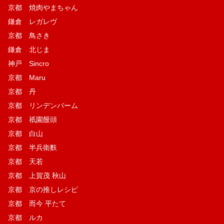
京都 焼肉やまちゃん
鎌倉 レガレヴ
京都 鳥さき
鎌倉 北じま
神戸 Sincro
京都 Maru
京都 丹
京都 リンデンバーム
京都 祇園饅頭
京都 白山
京都 半兵衛麩
京都 天若
京都 上賀茂 秋山
京都 京の推しレシピ
京都 而今 平たて
京都 ルカ