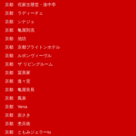
京都 侘家古暦堂・洛中亭
京都 ラディーチェ
京都 シナジェ
京都 亀屋則克
京都 池坊
京都 京都ブライトンホテル
京都 ルボンヴィーヴル
京都 ザ リビングルーム
京都 冨美家
京都 進々堂
京都 亀屋良長
京都 鳳泉
京都 Vena
京都 岩さき
京都 杢兵衛
京都 ともみジェラーto